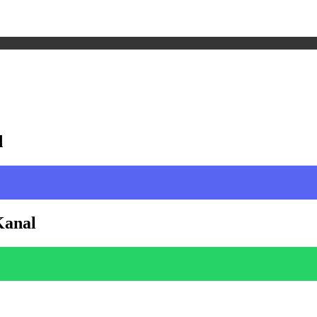
d
Kanal