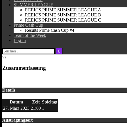
SUMMER LEAGUE
REEKIS PRIME SUMMER LEAGUE A
REEKIS PRIME SUMMER LEAGUE B
REEKIS PRIME SUMMER LEAGUE C
Prime Cash Cup
Results Prime Cash Cup #4
Team of the Week
Log In
Suchen
nach:
vs
Zusammenfassung
Details
Datum
Zeit
Spieltag
27. März 2023
21:00
1
Austragungsort