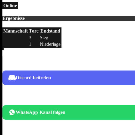
Online
Ergebnisse
Mannschaft
Tore
Endstand
3
Sieg
1
Niederlage
Discord beitreten
WhatsApp-Kanal folgen