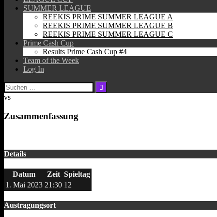
SUMMER LEAGUE
REEKIS PRIME SUMMER LEAGUE A
REEKIS PRIME SUMMER LEAGUE B
REEKIS PRIME SUMMER LEAGUE C
Prime Cash Cup
Results Prime Cash Cup #4
Team of the Week
Log In
Suchen
nach:
vs
Zusammenfassung
Details
Datum
Zeit
Spieltag
1. Mai 2023
21:30
12
Austragungsort