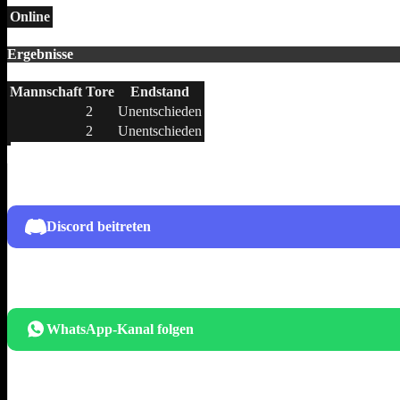
Online
Ergebnisse
Mannschaft
Tore
Endstand
2
Unentschieden
2
Unentschieden
Discord beitreten
WhatsApp-Kanal folgen