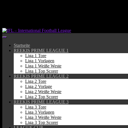
Springe
zum
Inhalt
Startseite
REEKIS PRIME LEAGUE 1
Liga 1 Tore
Liga 1 Vorlagen
Liga 1 Weiße Weste
Liga 1 Top Scorer
REEKIS PRIME LEAGUE 2
Liga 2 Tore
Liga 2 Vorlage
Liga 2 Weiße Weste
Liga 2 Top Scorer
REEKIS PRIME LEAGUE 3
Liga 3 Tore
Liga 3 Vorlagen
Liga 3 Weiße Weste
Liga 3 Top Scorer
LEAGUE CUP