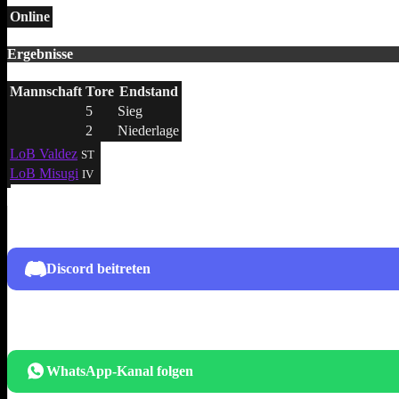
Online
Ergebnisse
Mannschaft
Tore
Endstand
5
Sieg
2
Niederlage
LoB Valdez
ST
LoB Misugi
IV
Discord beitreten
WhatsApp-Kanal folgen