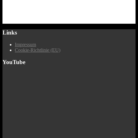
Links
Impressum
Cookie-Richtlinie (EU)
YouTube