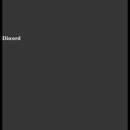
Discord