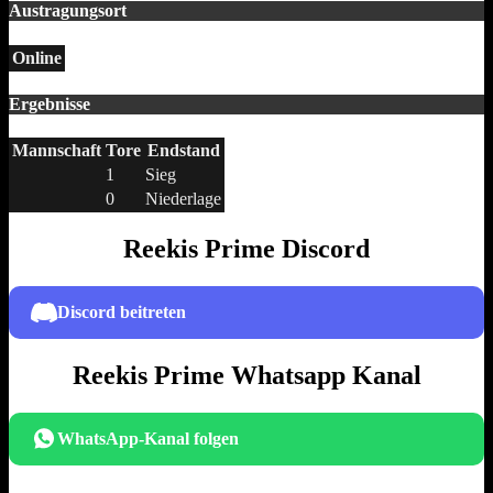
Austragungsort
Online
Ergebnisse
Mannschaft
Tore
Endstand
1
Sieg
0
Niederlage
Reekis Prime Discord
Discord beitreten
Reekis Prime Whatsapp Kanal
WhatsApp-Kanal folgen