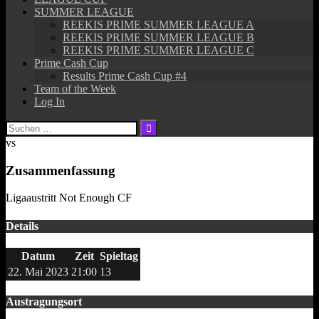
SUMMER LEAGUE
REEKIS PRIME SUMMER LEAGUE A
REEKIS PRIME SUMMER LEAGUE B
REEKIS PRIME SUMMER LEAGUE C
Prime Cash Cup
Results Prime Cash Cup #4
Team of the Week
Log In
Suchen
nach:
vs
Zusammenfassung
Ligaaustritt Not Enough CF
Details
Datum
Zeit
Spieltag
22. Mai 2023
21:00
13
Austragungsort