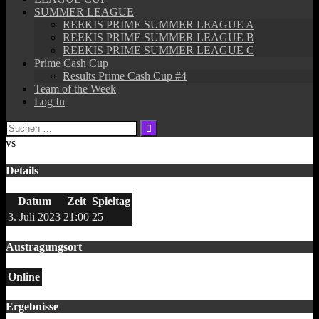
SUMMER LEAGUE
REEKIS PRIME SUMMER LEAGUE A
REEKIS PRIME SUMMER LEAGUE B
REEKIS PRIME SUMMER LEAGUE C
Prime Cash Cup
Results Prime Cash Cup #4
Team of the Week
Log In
Suchen
nach:
vs
Details
Datum
Zeit
Spieltag
3. Juli 2023
21:00
25
Austragungsort
Online
Ergebnisse