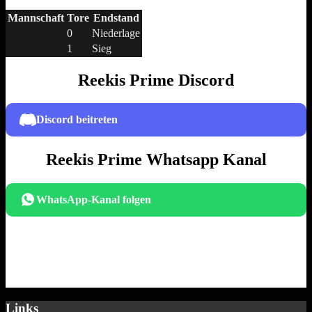
Mannschaft
Tore
Endstand
0
Niederlage
1
Sieg
Reekis Prime Discord
Discord beitreten
Reekis Prime Whatsapp Kanal
WhatsApp-Kanal folgen
Links