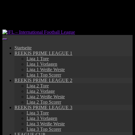
Springe
zum
Inhalt
Startseite
REEKIS PRIME LEAGUE 1
Liga 1 Tore
Liga 1 Vorlagen
Liga 1 Weiße Weste
Liga 1 Top Scorer
REEKIS PRIME LEAGUE 2
Liga 2 Tore
Liga 2 Vorlage
Liga 2 Weiße Weste
Liga 2 Top Scorer
REEKIS PRIME LEAGUE 3
Liga 3 Tore
Liga 3 Vorlagen
Liga 3 Weiße Weste
Liga 3 Top Scorer
LEAGUE CUP