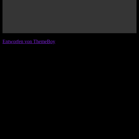
© 2026 IFL - International Football League
Entworfen von ThemeBoy