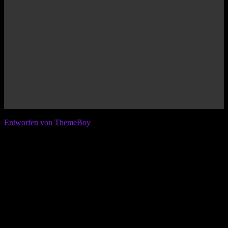
© 2026 IFL - International Football League
Entworfen von ThemeBoy