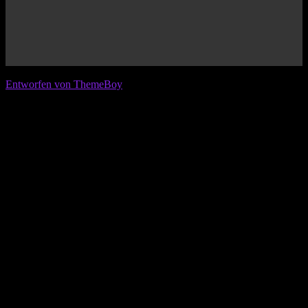
© 2026 IFL - International Football League
Entworfen von ThemeBoy