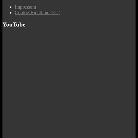
Impressum
Cookie-Richtlinie (EU)
YouTube