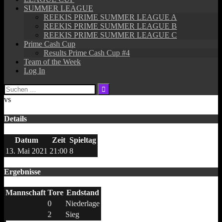
SUMMER LEAGUE
REEKIS PRIME SUMMER LEAGUE A
REEKIS PRIME SUMMER LEAGUE B
REEKIS PRIME SUMMER LEAGUE C
Prime Cash Cup
Results Prime Cash Cup #4
Team of the Week
Log In
Suchen
nach:
vs
Details
Datum
Zeit
Spieltag
13. Mai 2021
21:00
8
Ergebnisse
Mannschaft
Tore
Endstand
0
Niederlage
2
Sieg