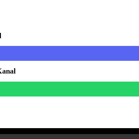
d
Kanal