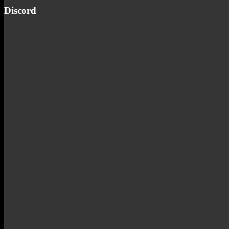
Discord