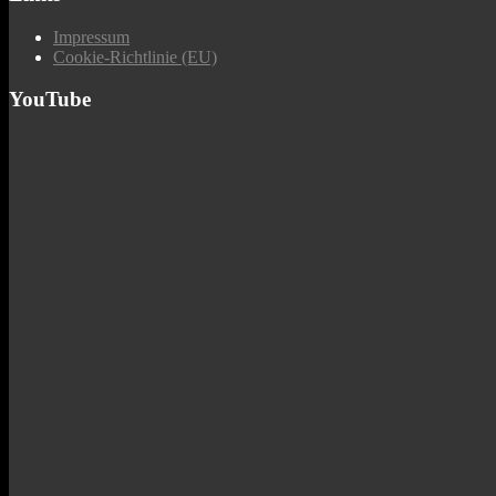
Impressum
Cookie-Richtlinie (EU)
YouTube