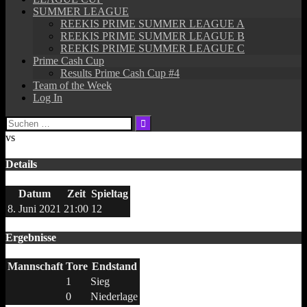
SUMMER LEAGUE
REEKIS PRIME SUMMER LEAGUE A
REEKIS PRIME SUMMER LEAGUE B
REEKIS PRIME SUMMER LEAGUE C
Prime Cash Cup
Results Prime Cash Cup #4
Team of the Week
Log In
Suchen
nach:
vs
Details
Datum
Zeit
Spieltag
8. Juni 2021
21:00
12
Ergebnisse
Mannschaft
Tore
Endstand
1
Sieg
0
Niederlage