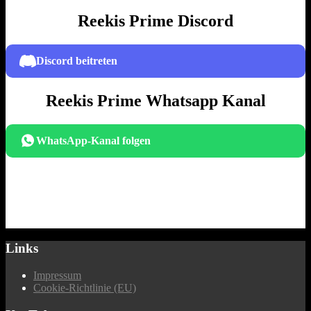
Reekis Prime Discord
Discord beitreten
Reekis Prime Whatsapp Kanal
WhatsApp-Kanal folgen
Links
Impressum
Cookie-Richtlinie (EU)