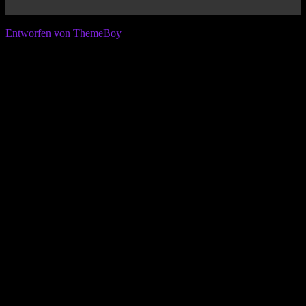
© 2026 IFL - International Football League
Entworfen von ThemeBoy