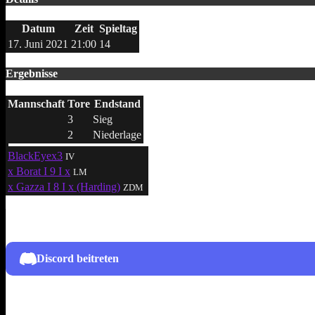
Datum
Zeit
Spieltag
17. Juni 2021
21:00
14
Ergebnisse
Mannschaft
Tore
Endstand
3
Sieg
2
Niederlage
BlackEyex3
IV
x Borat I 9 I x
LM
x Gazza I 8 I x (Harding)
ZDM
Discord beitreten