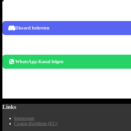
Discord beitreten
WhatsApp-Kanal folgen
Links
Impressum
Cookie-Richtlinie (EU)