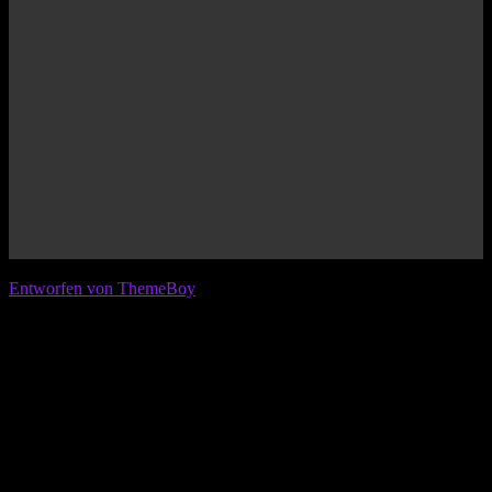
© 2026 IFL - International Football League
Entworfen von ThemeBoy