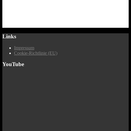
Links
Impressum
Cookie-Richtlinie (EU)
YouTube