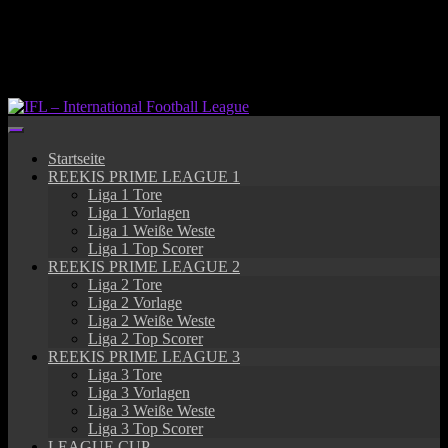
Springe
zum
Inhalt
Startseite
REEKIS PRIME LEAGUE 1
Liga 1 Tore
Liga 1 Vorlagen
Liga 1 Weiße Weste
Liga 1 Top Scorer
REEKIS PRIME LEAGUE 2
Liga 2 Tore
Liga 2 Vorlage
Liga 2 Weiße Weste
Liga 2 Top Scorer
REEKIS PRIME LEAGUE 3
Liga 3 Tore
Liga 3 Vorlagen
Liga 3 Weiße Weste
Liga 3 Top Scorer
LEAGUE CUP