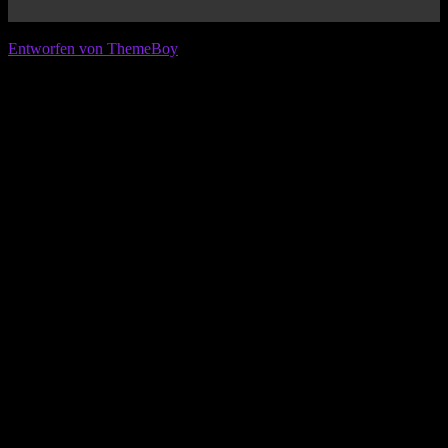
© 2026 IFL - International Football League
Entworfen von ThemeBoy