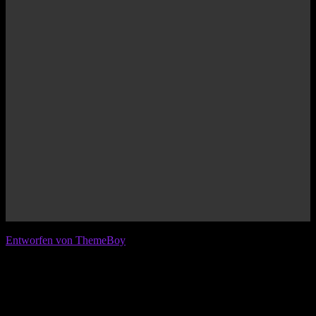
© 2026 IFL - International Football League
Entworfen von ThemeBoy