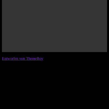
© 2026 IFL - International Football League
Entworfen von ThemeBoy