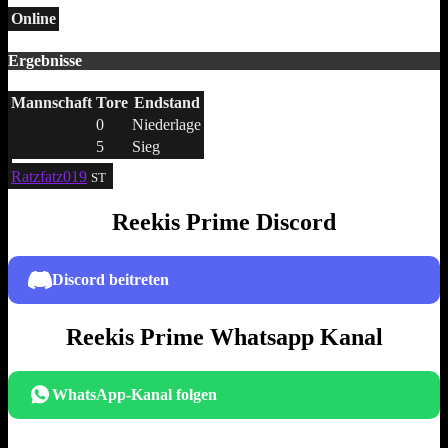
Online
Ergebnisse
Mannschaft
Tore
Endstand
0
Niederlage
5
Sieg
Ratzfatz019
ST
Reekis Prime Discord
Discord beitreten
Reekis Prime Whatsapp Kanal
WhatsApp-Kanal folgen