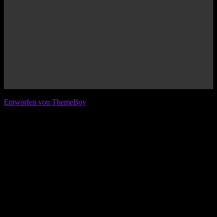
© 2026 IFL - International Football League
Entworfen von ThemeBoy