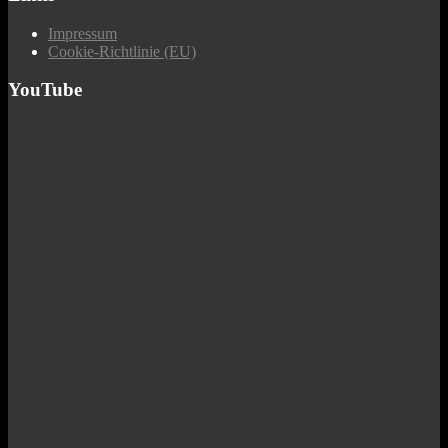
Impressum
Cookie-Richtlinie (EU)
YouTube