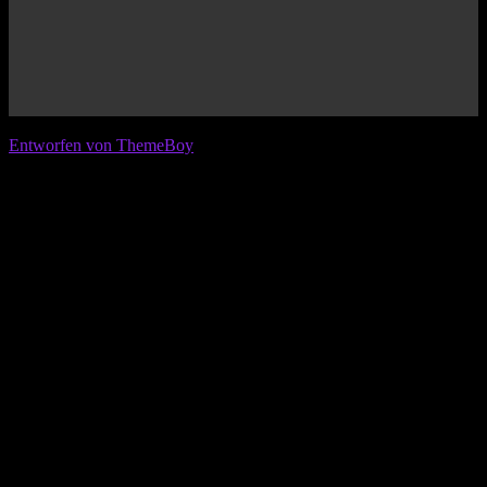
© 2026 IFL - International Football League
Entworfen von ThemeBoy