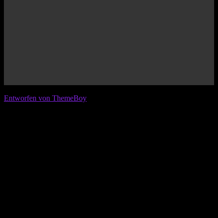
© 2026 IFL - International Football League
Entworfen von ThemeBoy