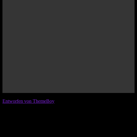
© 2026 IFL - International Football League
Entworfen von ThemeBoy