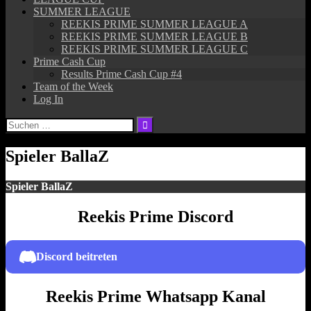
SUMMER LEAGUE
REEKIS PRIME SUMMER LEAGUE A
REEKIS PRIME SUMMER LEAGUE B
REEKIS PRIME SUMMER LEAGUE C
Prime Cash Cup
Results Prime Cash Cup #4
Team of the Week
Log In
Suchen
nach:
Spieler BallaZ
Spieler BallaZ
Reekis Prime Discord
Discord beitreten
Reekis Prime Whatsapp Kanal