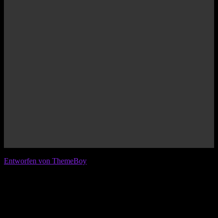
© 2026 IFL - International Football League
Entworfen von ThemeBoy