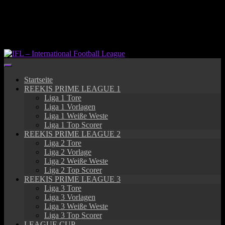
Springe
zum
Inhalt
Startseite
REEKIS PRIME LEAGUE 1
Liga 1 Tore
Liga 1 Vorlagen
Liga 1 Weiße Weste
Liga 1 Top Scorer
REEKIS PRIME LEAGUE 2
Liga 2 Tore
Liga 2 Vorlage
Liga 2 Weiße Weste
Liga 2 Top Scorer
REEKIS PRIME LEAGUE 3
Liga 3 Tore
Liga 3 Vorlagen
Liga 3 Weiße Weste
Liga 3 Top Scorer
LEAGUE CUP