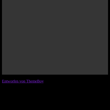
© 2026 IFL - International Football League
Entworfen von ThemeBoy