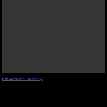
© 2026 IFL - International Football League
Entworfen von ThemeBoy