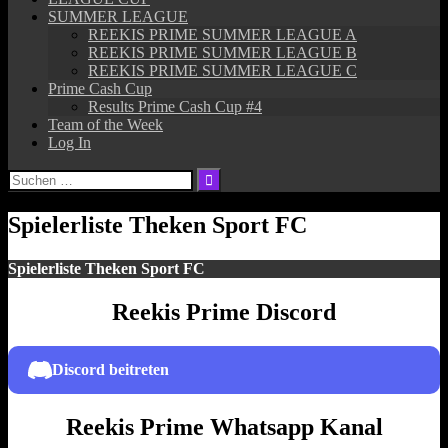
SUMMER LEAGUE
REEKIS PRIME SUMMER LEAGUE A
REEKIS PRIME SUMMER LEAGUE B
REEKIS PRIME SUMMER LEAGUE C
Prime Cash Cup
Results Prime Cash Cup #4
Team of the Week
Log In
Suchen
nach:
Spielerliste Theken Sport FC
Spielerliste Theken Sport FC
Reekis Prime Discord
Discord beitreten
Reekis Prime Whatsapp Kanal