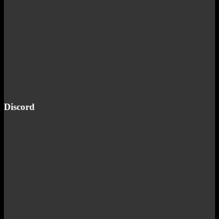
Discord