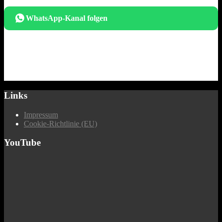
WhatsApp-Kanal folgen
Links
Impressum
Cookie-Richtlinie (EU)
YouTube