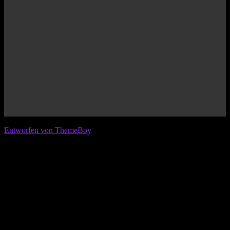
© 2026 IFL - International Football League
Entworfen von ThemeBoy