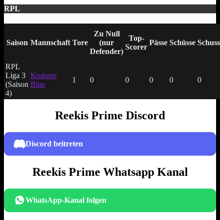
RPL
Zu Null
Top-
Saison
Mannschaft
Tore
(nur
Pässe
Schüsse
Schuss
Scorer
Defender)
RPL
Liga 3
Krakens
1
0
0
0
0
0
(Saison
Blue
4)
Reekis Prime Discord
Discord beitreten
Reekis Prime Whatsapp Kanal
WhatsApp-Kanal folgen