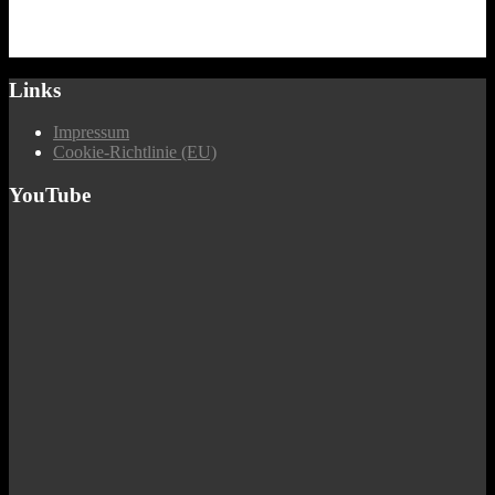
Links
Impressum
Cookie-Richtlinie (EU)
YouTube