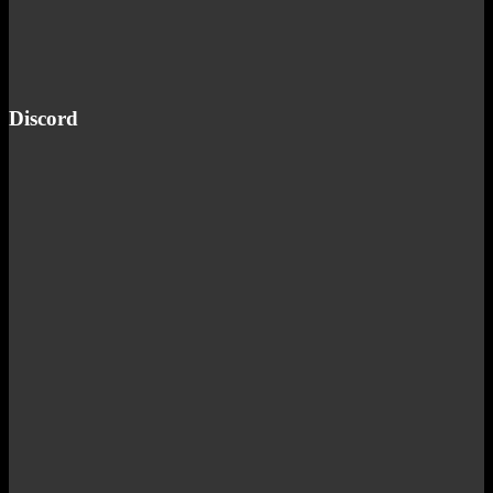
Discord