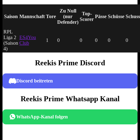
Zu Null
Top-
Saison
Mannschaft
Tore
(nur
Pässe
Schüsse
Schuss
Scorer
Defender)
RPL
Liga 2
ES4You
1
0
0
0
0
0
(Saison
Club
4)
Reekis Prime Discord
Discord beitreten
Reekis Prime Whatsapp Kanal
WhatsApp-Kanal folgen