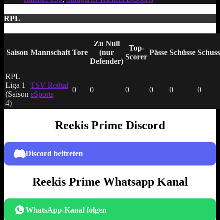
RPL
Zu Null
Top-
Saison
Mannschaft
Tore
(nur
Pässe
Schüsse
Schuss
Scorer
Defender)
RPL
Liga 1
TSV Roßtal
0
0
0
0
0
0
(Saison
eSports
4)
Reekis Prime Discord
Discord beitreten
Reekis Prime Whatsapp Kanal
WhatsApp-Kanal folgen