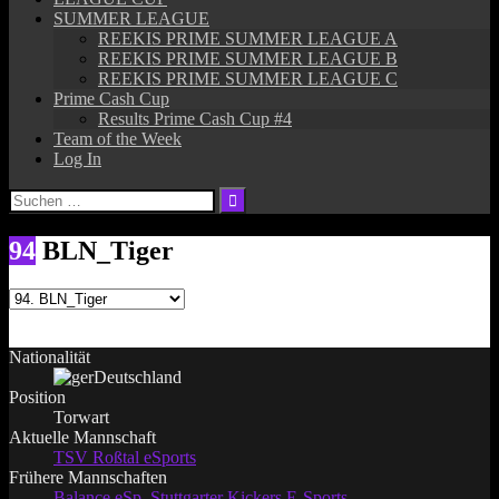
SUMMER LEAGUE
REEKIS PRIME SUMMER LEAGUE A
REEKIS PRIME SUMMER LEAGUE B
REEKIS PRIME SUMMER LEAGUE C
Prime Cash Cup
Results Prime Cash Cup #4
Team of the Week
Log In
Suchen
nach:
94
BLN_Tiger
Nationalität
Deutschland
Position
Torwart
Aktuelle Mannschaft
TSV Roßtal eSports
Frühere Mannschaften
Balance eSp
,
Stuttgarter Kickers E-Sports