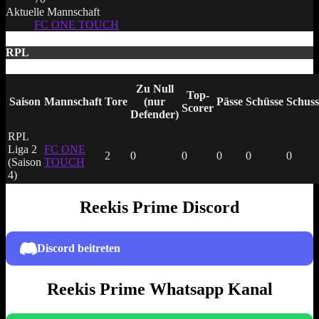
Aktuelle Mannschaft
FC ONE TOUCH
RPL
Zu Null
Top-
Saison
Mannschaft
Tore
(nur
Pässe
Schüsse
Schuss
Scorer
Defender)
RPL
Liga 2
FC ONE
2
0
0
0
0
0
(Saison
TOUCH
4)
Reekis Prime Discord
Discord beitreten
Reekis Prime Whatsapp Kanal