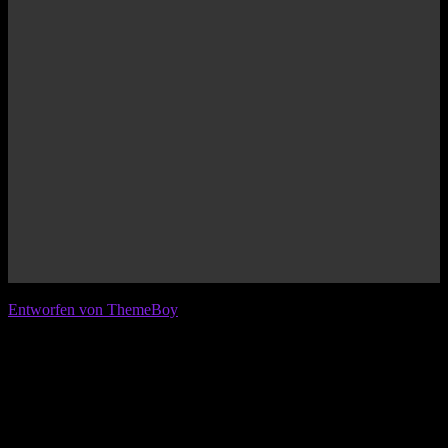
© 2026 IFL - International Football League
Entworfen von ThemeBoy