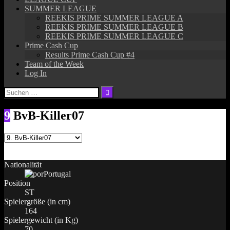
SUMMER LEAGUE
REEKIS PRIME SUMMER LEAGUE A
REEKIS PRIME SUMMER LEAGUE B
REEKIS PRIME SUMMER LEAGUE C
Prime Cash Cup
Results Prime Cash Cup #4
Team of the Week
Log In
Suchen
nach:
9
BvB-Killer07
Nationalität
Portugal
Position
ST
Spielergröße (in cm)
164
Spielergewicht (in Kg)
70