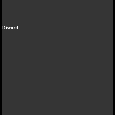
Discord