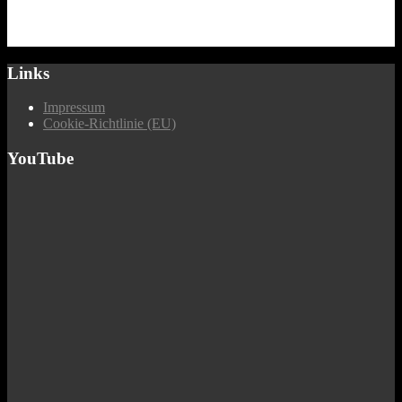
Links
Impressum
Cookie-Richtlinie (EU)
YouTube