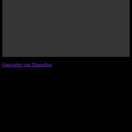
© 2026 IFL - International Football League
Entworfen von ThemeBoy