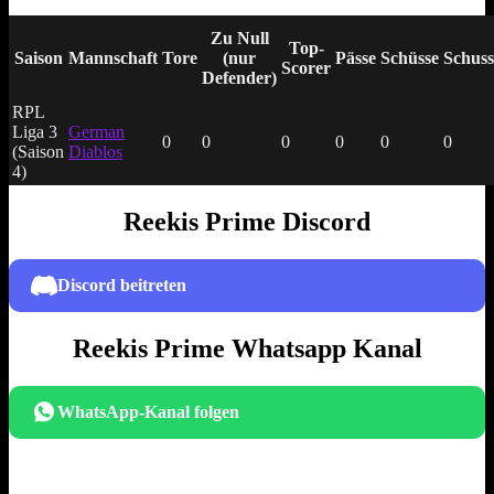
Zu Null
Top-
Saison
Mannschaft
Tore
(nur
Pässe
Schüsse
Schuss
Scorer
Defender)
RPL
Liga 3
German
0
0
0
0
0
0
(Saison
Diablos
4)
Reekis Prime Discord
Discord beitreten
Reekis Prime Whatsapp Kanal
WhatsApp-Kanal folgen