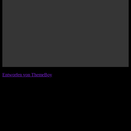
© 2026 IFL - International Football League
Entworfen von ThemeBoy