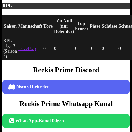
RPL
Zu Null
Top-
Saison
Mannschaft
Tore
(nur
Pässe
Schüsse
Schuss
Scorer
Defender)
RPL
Liga 3
Level Up
0
0
0
0
0
0
(Saison
4)
Reekis Prime Discord
Discord beitreten
Reekis Prime Whatsapp Kanal
WhatsApp-Kanal folgen