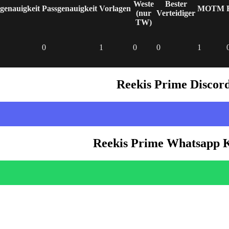
Weste
Bester
genauigkeit
Passgenauigkeit
Vorlagen
MOTM
(nur
Verteidiger
TW)
0
1
0
0
1
Reekis Prime Discor
Reekis Prime Whatsapp 