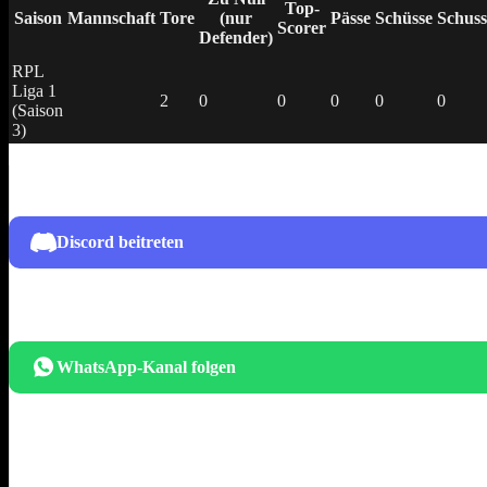
Top-
Saison
Mannschaft
Tore
(nur
Pässe
Schüsse
Schuss
Scorer
Defender)
RPL
Liga 1
2
0
0
0
0
0
(Saison
3)
Discord beitreten
WhatsApp-Kanal folgen