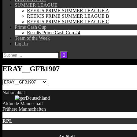
SUMMER LEAGUE
REEKIS PRIME SUMMER LEAGUE A
REEKIS PRIME SUMMER LEAGUE B
REEKIS PRIME SUMMER LEAGUE C
Prime Cash Cup
Results Prime Cash Cup #4
Team of the Week
Log In
Suchen
nach:
ERAY__GFB1907
Nationalität
Deutschland
Aktuelle Mannschaft
Frühere Mannschaften
RPL
Zu Null