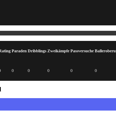
Rating
Paraden
Dribblings
Zweikämpfe
Passversuche
Ballerober
0
0
0
0
0
0
d