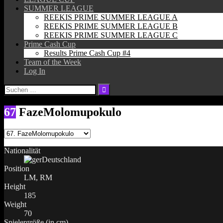
SUMMER LEAGUE
REEKIS PRIME SUMMER LEAGUE A
REEKIS PRIME SUMMER LEAGUE B
REEKIS PRIME SUMMER LEAGUE C
Prime Cash Cup
Results Prime Cash Cup #4
Team of the Week
Log In
Suchen
nach:
67
FazeMolomupokulo
Nationalität
Deutschland
Position
LM, RM
Height
185
Weight
70
Spielergröße (in cm)