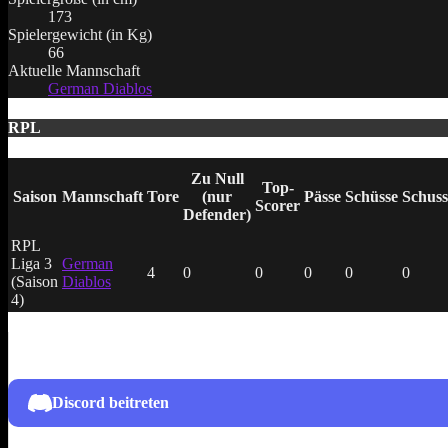
173
Spielergewicht (in Kg)
66
Aktuelle Mannschaft
German Diablos
RPL
Zu Null
Top-
Saison
Mannschaft
Tore
(nur
Pässe
Schüsse
Schuss
Scorer
Defender)
RPL
Liga 3
German
4
0
0
0
0
0
(Saison
Diablos
4)
Discord beitreten