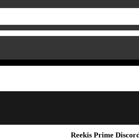
Reekis Prime Discor