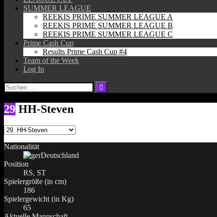
SUMMER LEAGUE
REEKIS PRIME SUMMER LEAGUE A
REEKIS PRIME SUMMER LEAGUE B
REEKIS PRIME SUMMER LEAGUE C
Prime Cash Cup
Results Prime Cash Cup #4
Team of the Week
Log In
Suchen
nach:
29
HH-Steven
Nationalität
Deutschland
Position
RS, ST
Spielergröße (in cm)
186
Spielergewicht (in Kg)
65
Aktuelle Mannschaft