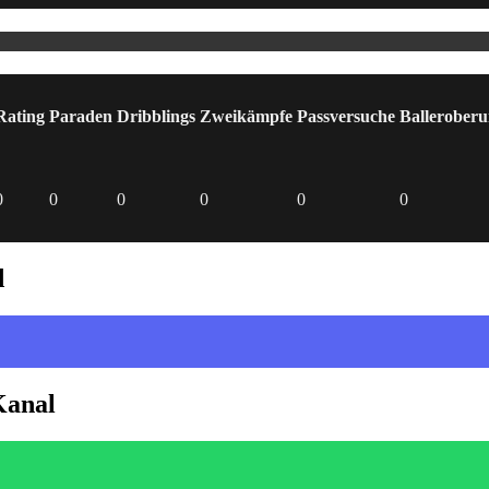
Rating
Paraden
Dribblings
Zweikämpfe
Passversuche
Ballerober
0
0
0
0
0
0
d
Kanal