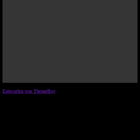
© 2026 IFL - International Football League
Entworfen von ThemeBoy