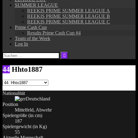
SUMMER LEAGUE
REEKIS PRIME SUMMER LEAGUE A
REEKIS PRIME SUMMER LEAGUE B
REEKIS PRIME SUMMER LEAGUE C
Prime Cash Cup
Results Prime Cash Cup #4
Team of the Week
Log In
Suchen
nach:
44
Hhto1887
Nationalität
Deutschland
Position
Mittelfeld, Abwehr
Spielergröße (in cm)
187
Spielergewicht (in Kg)
55
Aktuelle Mannschaft