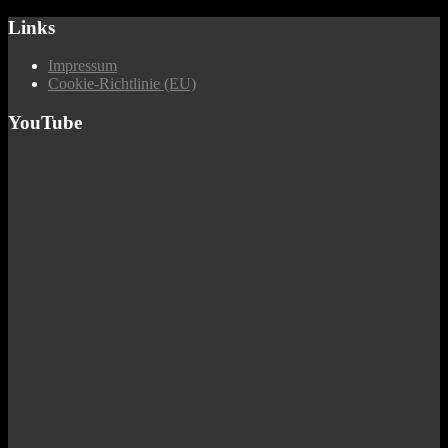
Links
Impressum
Cookie-Richtlinie (EU)
YouTube