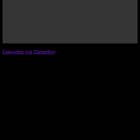
© 2026 IFL - International Football League
Entworfen von ThemeBoy