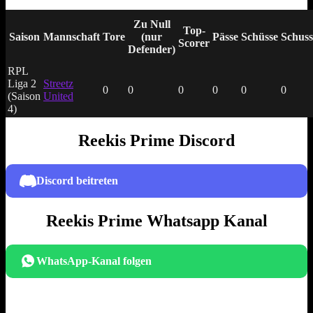
Zu Null
Top-
Saison
Mannschaft
Tore
(nur
Pässe
Schüsse
Schuss
Scorer
Defender)
RPL
Liga 2
Streetz
0
0
0
0
0
0
(Saison
United
4)
Reekis Prime Discord
Discord beitreten
Reekis Prime Whatsapp Kanal
WhatsApp-Kanal folgen