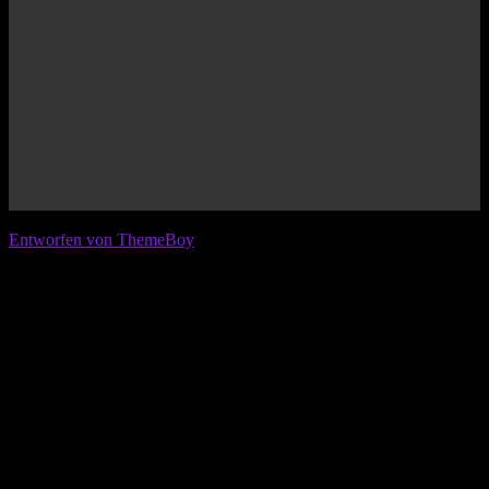
© 2026 IFL - International Football League
Entworfen von ThemeBoy