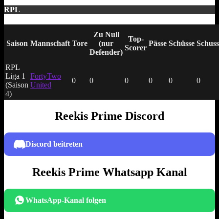
RPL
Zu Null
Top-
Saison
Mannschaft
Tore
(nur
Pässe
Schüsse
Schuss
Scorer
Defender)
RPL
Liga 1
FortyTwo
0
0
0
0
0
0
(Saison
United
4)
Reekis Prime Discord
Discord beitreten
Reekis Prime Whatsapp Kanal
WhatsApp-Kanal folgen