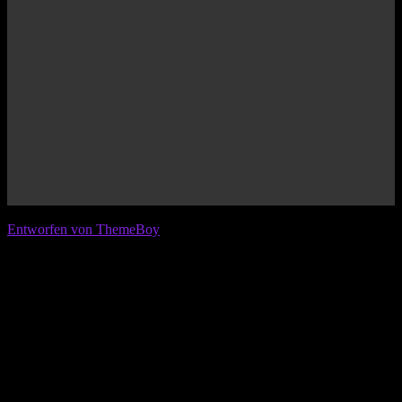
© 2026 IFL - International Football League
Entworfen von ThemeBoy