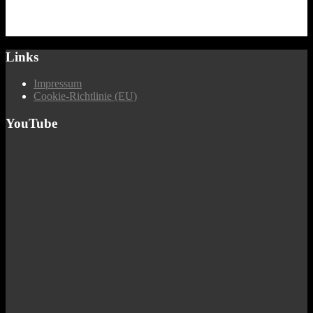
Links
Impressum
Cookie-Richtlinie (EU)
YouTube