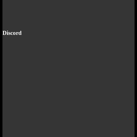
Discord