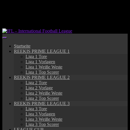
Springe
zum
Inhalt
Startseite
REEKIS PRIME LEAGUE 1
Liga 1 Tore
Liga 1 Vorlagen
Liga 1 Weiße Weste
Liga 1 Top Scorer
REEKIS PRIME LEAGUE 2
Liga 2 Tore
Liga 2 Vorlage
Liga 2 Weiße Weste
Liga 2 Top Scorer
REEKIS PRIME LEAGUE 3
Liga 3 Tore
Liga 3 Vorlagen
Liga 3 Weiße Weste
Liga 3 Top Scorer
LEAGUE CUP