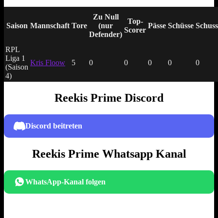
Zu Null
Top-
Saison
Mannschaft
Tore
(nur
Pässe
Schüsse
Schuss
Scorer
Defender)
RPL
Liga 1
Kris Floow
5
0
0
0
0
0
(Saison
4)
Reekis Prime Discord
Discord beitreten
Reekis Prime Whatsapp Kanal
WhatsApp-Kanal folgen