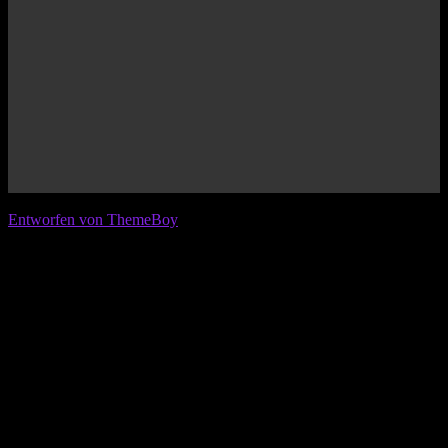
© 2026 IFL - International Football League
Entworfen von ThemeBoy