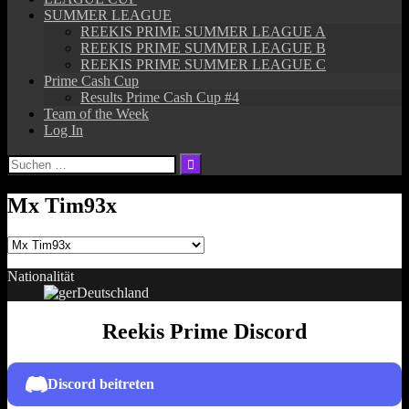
SUMMER LEAGUE
REEKIS PRIME SUMMER LEAGUE A
REEKIS PRIME SUMMER LEAGUE B
REEKIS PRIME SUMMER LEAGUE C
Prime Cash Cup
Results Prime Cash Cup #4
Team of the Week
Log In
Suchen
nach:
Mx Tim93x
Nationalität
Deutschland
Reekis Prime Discord
Discord beitreten