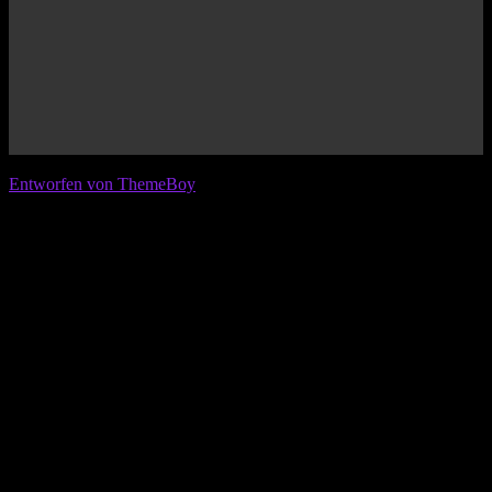
© 2026 IFL - International Football League
Entworfen von ThemeBoy