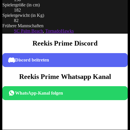
Spielergröße (in cm)
182
Spielergewicht (in Kg)
82
Frühere Mannschaften
SC Palm Beach
,
TornadoHawks
Reekis Prime Discord
Discord beitreten
Reekis Prime Whatsapp Kanal
WhatsApp-Kanal folgen