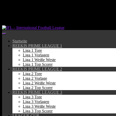
Springe
zum
Inhalt
Startseite
REEKIS PRIME LEAGUE 1
Liga 1 Tore
Liga 1 Vorlagen
Liga 1 Weiße Weste
Liga 1 Top Scorer
REEKIS PRIME LEAGUE 2
Liga 2 Tore
Liga 2 Vorlage
Liga 2 Weiße Weste
Liga 2 Top Scorer
REEKIS PRIME LEAGUE 3
Liga 3 Tore
Liga 3 Vorlagen
Liga 3 Weiße Weste
Liga 3 Top Scorer
LEAGUE CUP