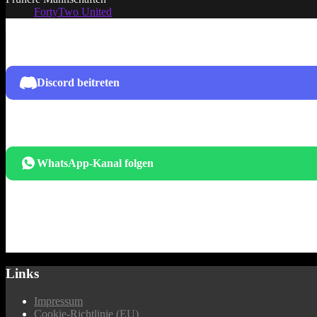
FortyTwo United
Discord beitreten
WhatsApp-Kanal folgen
Links
Impressum
Cookie-Richtlinie (EU)