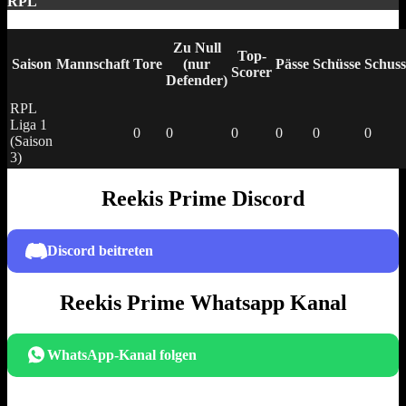
RPL
Zu Null
Top-
Saison
Mannschaft
Tore
(nur
Pässe
Schüsse
Schuss
Scorer
Defender)
RPL
Liga 1
0
0
0
0
0
0
(Saison
3)
Reekis Prime Discord
Discord beitreten
Reekis Prime Whatsapp Kanal
WhatsApp-Kanal folgen