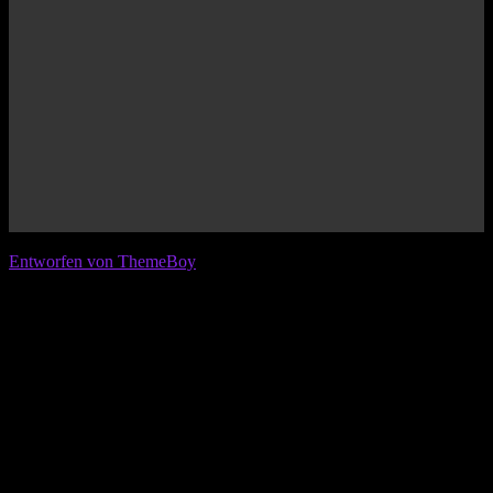
© 2026 IFL - International Football League
Entworfen von ThemeBoy