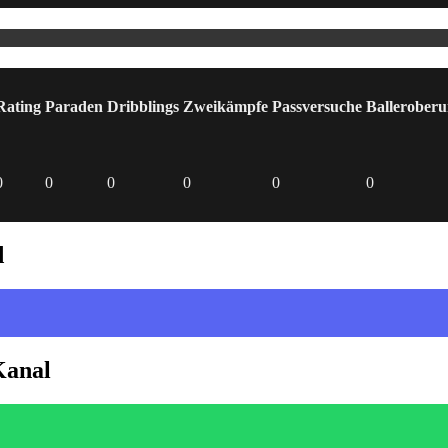
Rating
Paraden
Dribblings
Zweikämpfe
Passversuche
Ballerober
0
0
0
0
0
0
d
Kanal