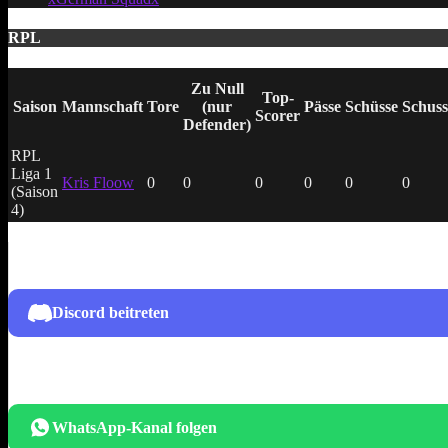
RPL
Zu Null
Top-
Saison
Mannschaft
Tore
(nur
Pässe
Schüsse
Schuss
Scorer
Defender)
RPL
Liga 1
Kris Floow
0
0
0
0
0
0
(Saison
4)
Discord beitreten
WhatsApp-Kanal folgen