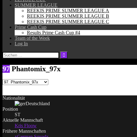
SUMMER LEAGUE
REEKIS PRIME SUMMER LEAGUE A
REEKIS PRIME SUMMER LEAGUE B
REEKIS PRIME SUMMER LEAGUE C
Prime Cash Cup
Results Prime Cash Cup #4
Team of the Week
Log In
Suchen
nach:
97
Phantomix_97x
Nationalität
Deutschland
Position
ST
Aktuelle Mannschaft
Kris Floow
Frühere Mannschaften
xGerman Squadx