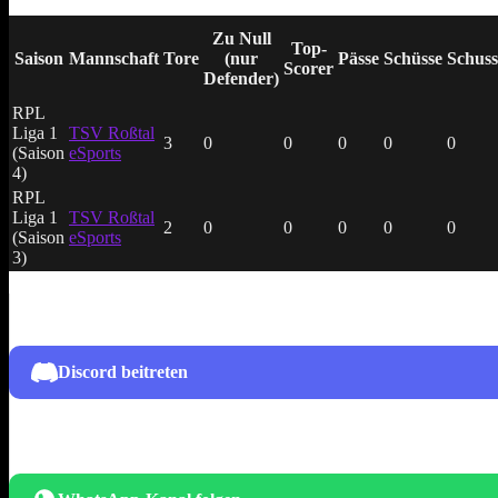
Zu Null
Top-
Saison
Mannschaft
Tore
(nur
Pässe
Schüsse
Schuss
Scorer
Defender)
RPL
Liga 1
TSV Roßtal
3
0
0
0
0
0
(Saison
eSports
4)
RPL
Liga 1
TSV Roßtal
2
0
0
0
0
0
(Saison
eSports
3)
Discord beitreten