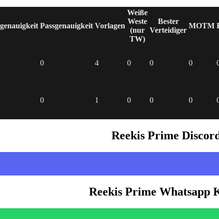
Weiße
Weste
Bester
genauigkeit
Passgenauigkeit
Vorlagen
MOTM
(nur
Verteidiger
TW)
0
4
0
0
0
0
1
0
0
0
Reekis Prime Discor
Reekis Prime Whatsapp 