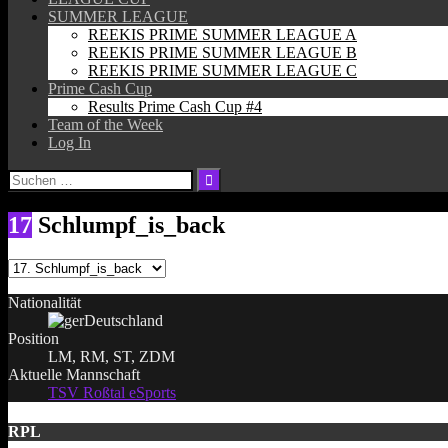
SUMMER LEAGUE
REEKIS PRIME SUMMER LEAGUE A
REEKIS PRIME SUMMER LEAGUE B
REEKIS PRIME SUMMER LEAGUE C
Prime Cash Cup
Results Prime Cash Cup #4
Team of the Week
Log In
Suchen
nach:
17
Schlumpf_is_back
Nationalität
Deutschland
Position
LM, RM, ST, ZDM
Aktuelle Mannschaft
TSV Roßtal eSports
RPL