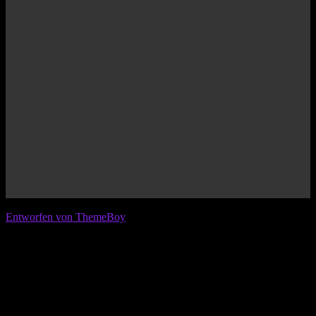
© 2026 IFL - International Football League
Entworfen von ThemeBoy