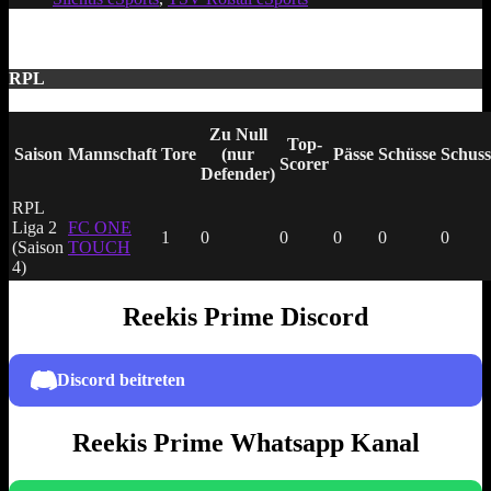
RPL
Zu Null
Top-
Saison
Mannschaft
Tore
(nur
Pässe
Schüsse
Schuss
Scorer
Defender)
RPL
Liga 2
FC ONE
1
0
0
0
0
0
(Saison
TOUCH
4)
Reekis Prime Discord
Discord beitreten
Reekis Prime Whatsapp Kanal