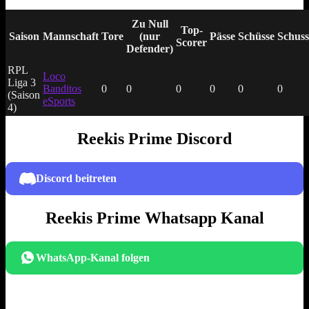
Zu Null
Top-
Saison
Mannschaft
Tore
(nur
Pässe
Schüsse
Schuss
Scorer
Defender)
RPL
Loco
Liga 3
Banditos
0
0
0
0
0
0
(Saison
eSports
4)
Reekis Prime Discord
Discord beitreten
Reekis Prime Whatsapp Kanal
WhatsApp-Kanal folgen