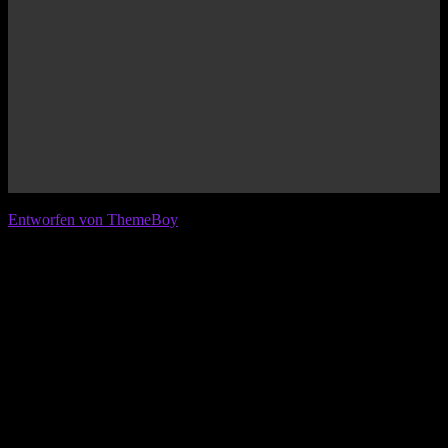
© 2026 IFL - International Football League
Entworfen von ThemeBoy