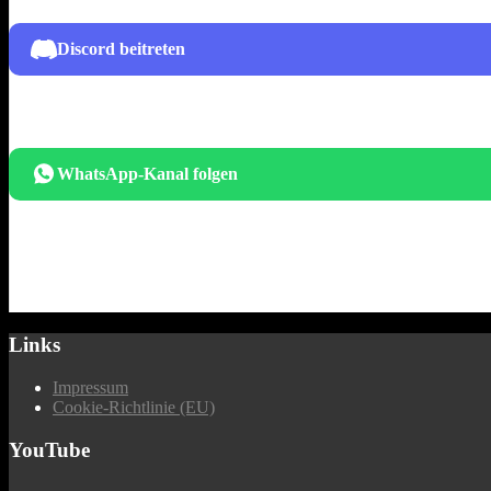
Discord beitreten
WhatsApp-Kanal folgen
Links
Impressum
Cookie-Richtlinie (EU)
YouTube