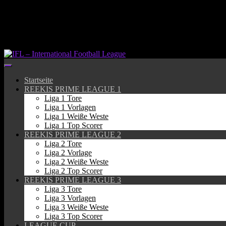
Springe
zum
Inhalt
Startseite
REEKIS PRIME LEAGUE 1
Liga 1 Tore
Liga 1 Vorlagen
Liga 1 Weiße Weste
Liga 1 Top Scorer
REEKIS PRIME LEAGUE 2
Liga 2 Tore
Liga 2 Vorlage
Liga 2 Weiße Weste
Liga 2 Top Scorer
REEKIS PRIME LEAGUE 3
Liga 3 Tore
Liga 3 Vorlagen
Liga 3 Weiße Weste
Liga 3 Top Scorer
LEAGUE CUP