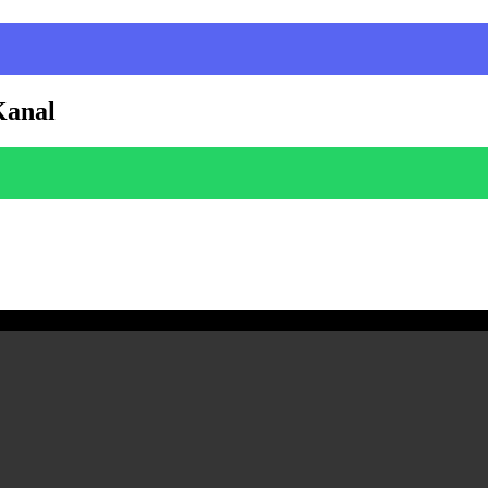
Kanal