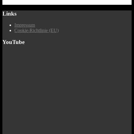
Links
Impressum
Cookie-Richtlinie (EU)
YouTube