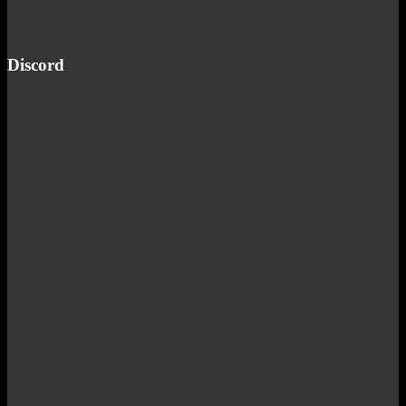
Discord