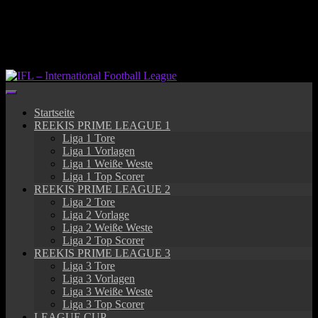
Springe
zum
Inhalt
Startseite
REEKIS PRIME LEAGUE 1
Liga 1 Tore
Liga 1 Vorlagen
Liga 1 Weiße Weste
Liga 1 Top Scorer
REEKIS PRIME LEAGUE 2
Liga 2 Tore
Liga 2 Vorlage
Liga 2 Weiße Weste
Liga 2 Top Scorer
REEKIS PRIME LEAGUE 3
Liga 3 Tore
Liga 3 Vorlagen
Liga 3 Weiße Weste
Liga 3 Top Scorer
LEAGUE CUP